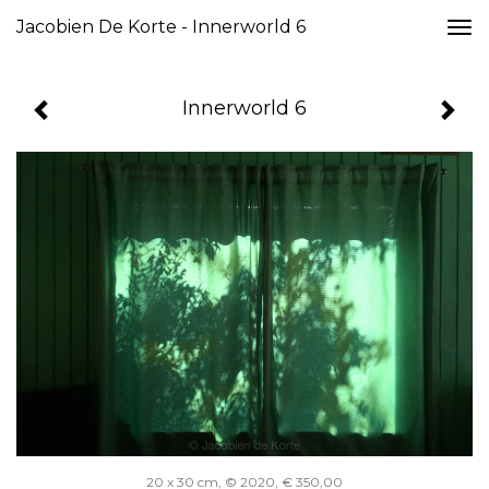
Jacobien De Korte - Innerworld 6
Togg
navi
Innerworld 6
20 x 30 cm, © 2020, € 350,00