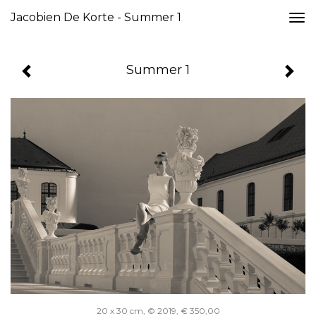
Jacobien De Korte - Summer 1
Togg
navi
Summer 1
20 x 30 cm, © 2019, € 350,00